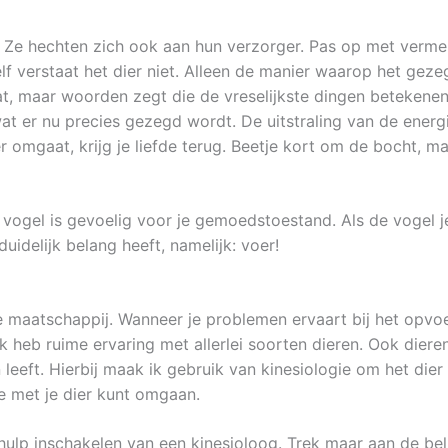
Ze hechten zich ook aan hun verzorger. Pas op met vermensel
elf verstaat het dier niet. Alleen de manier waarop het geze
aat, maar woorden zegt die de vreselijkste dingen betekenen
wat er nu precies gezegd wordt. De uitstraling van de ener
dier omgaat, krijg je liefde terug. Beetje kort om de bocht, 
ije vogel is gevoelig voor je gemoedstoestand. Als de vogel 
duidelijk belang heeft, namelijk: voer!
e maatschappij. Wanneer je problemen ervaart bij het opvo
 heb ruime ervaring met allerlei soorten dieren. Ook dieren
leeft. Hierbij maak ik gebruik van kinesiologie om het die
te met je dier kunt omgaan.
hulp inschakelen van een kinesioloog. Trek maar aan de bel