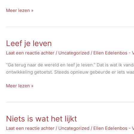
Vinden
Meer lezen »
van
rust
Leef je leven
Laat een reactie achter
/
Uncategorized
/
Ellen Edelenbos -
“Ga terug naar de wereld en leef je leven.” Dat is wat ik va
ontwikkeling getoetst. Steeds opnieuw gebeurde er iets waa
Leef
Meer lezen »
je
leven
Niets is wat het lijkt
Laat een reactie achter
/
Uncategorized
/
Ellen Edelenbos -