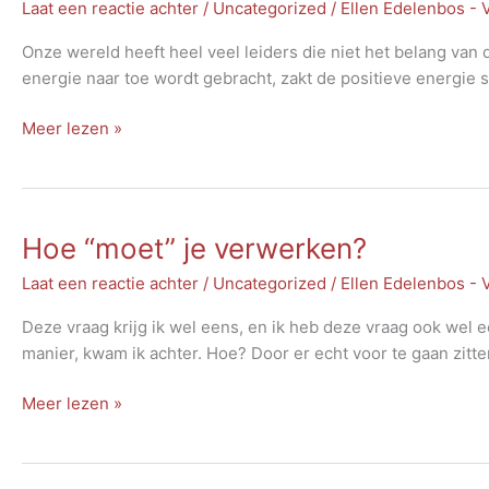
Laat een reactie achter
/
Uncategorized
/
Ellen Edelenbos -
Onze wereld heeft heel veel leiders die niet het belang va
energie naar toe wordt gebracht, zakt de positieve energie s
Wereldse
Meer lezen »
problemen
Hoe “moet” je verwerken?
Laat een reactie achter
/
Uncategorized
/
Ellen Edelenbos -
Deze vraag krijg ik wel eens, en ik heb deze vraag ook wel e
manier, kwam ik achter. Hoe? Door er echt voor te gaan zitten
Hoe
Meer lezen »
“moet”
je
verwerken?