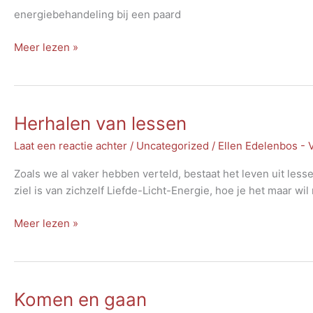
energiebehandeling bij een paard
Niets
Meer lezen »
is
wat
het
lijkt
Herhalen van lessen
Laat een reactie achter
/
Uncategorized
/
Ellen Edelenbos -
Zoals we al vaker hebben verteld, bestaat het leven uit le
ziel is van zichzelf Liefde-Licht-Energie, hoe je het maar w
Herhalen
Meer lezen »
van
lessen
Komen en gaan