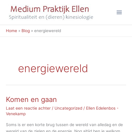
Ga
Hoo
naar
de
inhoud
Home
Blog
energiewereld
energiewereld
Komen en gaan
Laat een reactie achter
/
Uncategorized
/
Ellen Edelenbos -
Venekamp
Soms is er een korte brug tussen de wereld van alledag en de
wereld van de zielen en de energie. Nog altijd ben je welkom