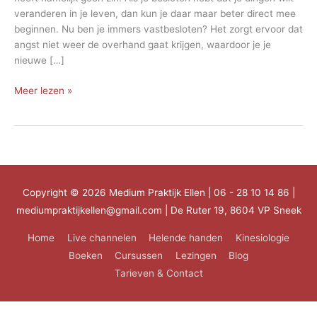
veranderen in je leven, dan kun je daar maar beter direct mee
beginnen. Nu ben je immers vastbesloten? Het zorgt ervoor dat
angst niet weer de overhand gaat krijgen, waardoor je je
nieuwe […]
Het
Meer lezen »
nieuwe
leven
Copyright © 2026
Medium Praktijk Ellen
| 06 - 28 10 14 86 |
mediumpraktijkellen@gmail.com | De Ruter 19, 8604 VP Sneek
Home
Live channelen
Helende handen
Kinesiologie
Boeken
Cursussen
Lezingen
Blog
Tarieven & Contact