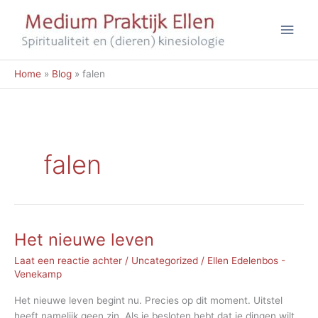
Ga
Hoo
naar
de
inhoud
Home
Blog
falen
falen
Het nieuwe leven
Laat een reactie achter
/
Uncategorized
/
Ellen Edelenbos -
Venekamp
Het nieuwe leven begint nu. Precies op dit moment. Uitstel
heeft namelijk geen zin. Als je besloten hebt dat je dingen wilt