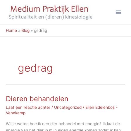
Ga
Hoo
naar
de
inhoud
Home
Blog
gedrag
gedrag
Dieren behandelen
Laat een reactie achter
/
Uncategorized
/
Ellen Edelenbos -
Venekamp
Wil je weten hoe ik een dier behandel met energie? Ik laat de
energie van het dier in mijn eigen energie komen zodat ik kan