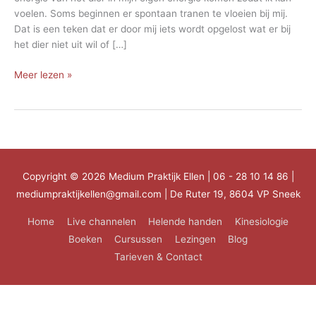
voelen. Soms beginnen er spontaan tranen te vloeien bij mij.
Dat is een teken dat er door mij iets wordt opgelost wat er bij
het dier niet uit wil of […]
Dieren
Meer lezen »
behandelen
Copyright © 2026
Medium Praktijk Ellen
| 06 - 28 10 14 86 |
mediumpraktijkellen@gmail.com | De Ruter 19, 8604 VP Sneek
Home
Live channelen
Helende handen
Kinesiologie
Boeken
Cursussen
Lezingen
Blog
Tarieven & Contact