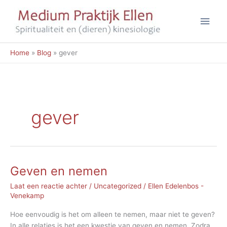
Ga
Hoo
naar
de
inhoud
Home
Blog
gever
gever
Geven en nemen
Laat een reactie achter
/
Uncategorized
/
Ellen Edelenbos -
Venekamp
Hoe eenvoudig is het om alleen te nemen, maar niet te geven?
In alle relaties is het een kwestie van geven en nemen. Zodra