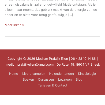
er een disbalans is, zal er ongetwijfeld frictie ontstaan. Als je
alleen maar neemt, dus gebruik maakt van de energie van de
ander en er niets voor terug geeft, zuig je […]
Geven
Meer lezen »
en
nemen
Copyright © 2026
Medium Praktijk Ellen
| 06 - 28 10 14 86 |
mediumpraktijkellen@gmail.com | De Ruter 19, 8604 VP Sneek
Home
Live channelen
Helende handen
Kinesiologie
Boeken
Cursussen
Lezingen
Blog
Tarieven & Contact