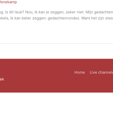
 Venekamp
. Is dit leuk? Nou, ik kan je zeggen, zeker niet. Mijn gedachte
els, ik kan beter zeggen: gedachtenrondes. Want het zijn ste
Home
Live channel
eek