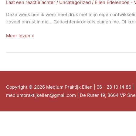
Laat een reactie achter
/
Uncategorized
/
Ellen Edelenbos -
Deze week ben ik weer heel druk met mijn eigen ontwikkeling
zoveel onrust in me… Gedachtenkronkels plagen me. Of kronk
gedachtenkronkels
Meer lezen »
Copyright © 2026
Medium Praktijk Ellen
| 06 - 28 10 14 86 |
mediumpraktijkellen@gmail.com | De Ruter 19, 8604 VP Sn