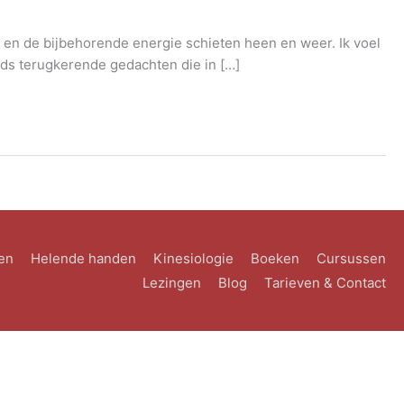
n en de bijbehorende energie schieten heen en weer. Ik voel
eds terugkerende gedachten die in […]
en
Helende handen
Kinesiologie
Boeken
Cursussen
Lezingen
Blog
Tarieven & Contact