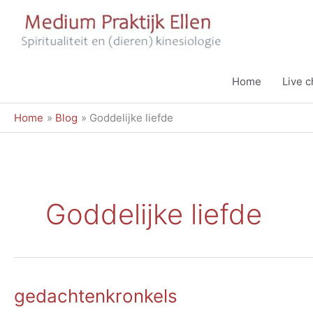
Ga
naar
de
inhoud
Home
Live 
Home
Blog
Goddelijke liefde
Goddelijke liefde
gedachtenkronkels