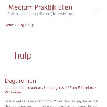
Ga
Hoo
naar
de
inhoud
Home
Blog
hulp
hulp
Dagdromen
Laat een reactie achter
/
Uncategorized
/
Ellen Edelenbos -
Venekamp
Doe je wel eens aan dagdromen? Het kan heel erg lekker zijn.
Gewoon even een momentje voor jezelf en dan even de boel