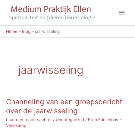
Ga
Hoo
naar
de
inhoud
Home
Blog
jaarwisseling
jaarwisseling
Channeling van een groepsbericht
over de jaarwisseling
Laat een reactie achter
/
Uncategorized
/
Ellen Edelenbos -
Venekamp