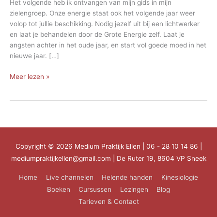
Het volgende heb ik ontvangen van mijn gids in mijn
zielengroep. Onze energie staat ook het volgende jaar weer
volop tot jullie beschikking. Nodig jezelf uit bij een lichtwerker
en laat je behandelen door de Grote Energie zelf. Laat je
angsten achter in het oude jaar, en start vol goede moed in het
nieuwe jaar. […]
Channeling
Meer lezen »
van
een
groepsbericht
over
de
jaarwisseling
Copyright © 2026
Medium Praktijk Ellen
| 06 - 28 10 14 86 |
mediumpraktijkellen@gmail.com | De Ruter 19, 8604 VP Sneek
Home
Live channelen
Helende handen
Kinesiologie
Boeken
Cursussen
Lezingen
Blog
Tarieven & Contact