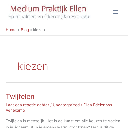
Ga
Hoo
naar
de
inhoud
Home
Blog
kiezen
kiezen
Twijfelen
Laat een reactie achter
/
Uncategorized
/
Ellen Edelenbos -
Venekamp
Twijfelen is menselijk. Het is de kunst om alle keuzes te voelen
in je lichaam. Kun je ergens warm voor lopen? Dan is dit de