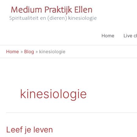
Ga
naar
de
inhoud
Home
Live 
Home
Blog
kinesiologie
kinesiologie
Leef je leven