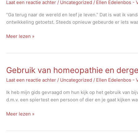
Laat een reactie achter
/
Uncategorized
/
Ellen Edelenbos -
“Ga terug naar de wereld en leef je leven.” Dat is wat ik va
ontwikkeling getoetst. Steeds opnieuw gebeurde er iets waa
Leef
Meer lezen »
je
leven
Gebruik van homeopathie en dergeli
Laat een reactie achter
/
Uncategorized
/
Ellen Edelenbos -
Ik heb mijn gids gevraagd om hun kijk op het gebruik van bi
d.m.v. een spiertest een persoon of dier en je gaat kijken wa
Gebruik
Meer lezen »
van
homeopathie
en