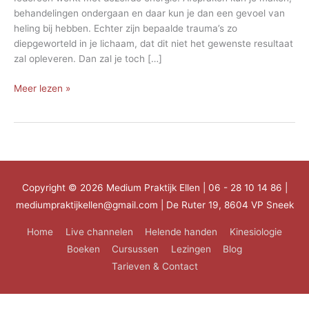
behandelingen ondergaan en daar kun je dan een gevoel van
heling bij hebben. Echter zijn bepaalde trauma’s zo
diepgeworteld in je lichaam, dat dit niet het gewenste resultaat
zal opleveren. Dan zal je toch […]
Vinden
Meer lezen »
van
rust
Copyright © 2026
Medium Praktijk Ellen
| 06 - 28 10 14 86 |
mediumpraktijkellen@gmail.com | De Ruter 19, 8604 VP Sneek
Home
Live channelen
Helende handen
Kinesiologie
Boeken
Cursussen
Lezingen
Blog
Tarieven & Contact