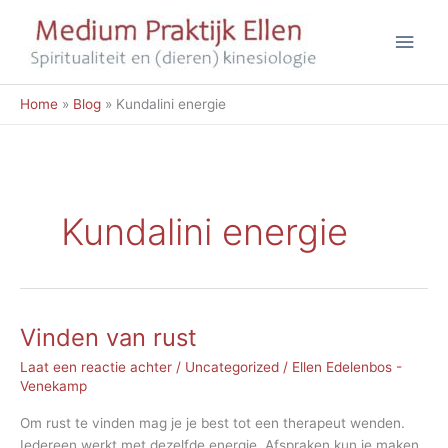
Ga
Hoo
naar
de
inhoud
Home
Blog
Kundalini energie
Kundalini energie
Vinden van rust
Laat een reactie achter
/
Uncategorized
/
Ellen Edelenbos -
Venekamp
Om rust te vinden mag je je best tot een therapeut wenden.
Iedereen werkt met dezelfde energie. Afspraken kun je maken,