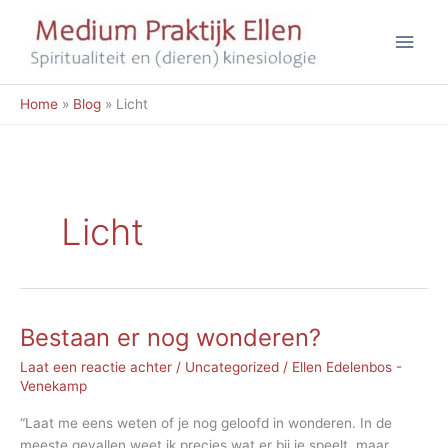
Ga
Hoo
naar
de
inhoud
Home
Blog
Licht
Licht
Bestaan er nog wonderen?
Laat een reactie achter
/
Uncategorized
/
Ellen Edelenbos -
Venekamp
“Laat me eens weten of je nog geloofd in wonderen. In de
meeste gevallen weet ik precies wat er bij je speelt, maar