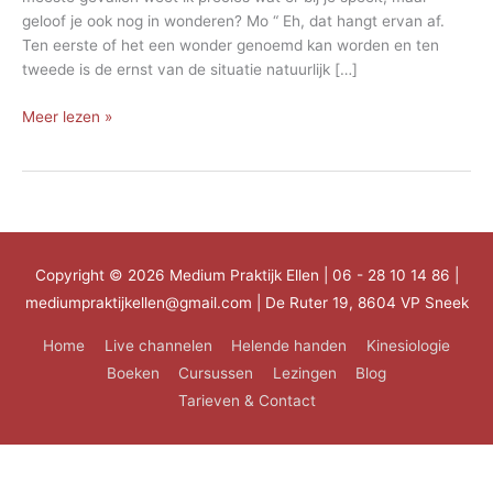
geloof je ook nog in wonderen? Mo “ Eh, dat hangt ervan af.
Ten eerste of het een wonder genoemd kan worden en ten
tweede is de ernst van de situatie natuurlijk […]
Bestaan
Meer lezen »
er
nog
wonderen?
Copyright © 2026
Medium Praktijk Ellen
| 06 - 28 10 14 86 |
mediumpraktijkellen@gmail.com | De Ruter 19, 8604 VP Sneek
Home
Live channelen
Helende handen
Kinesiologie
Boeken
Cursussen
Lezingen
Blog
Tarieven & Contact