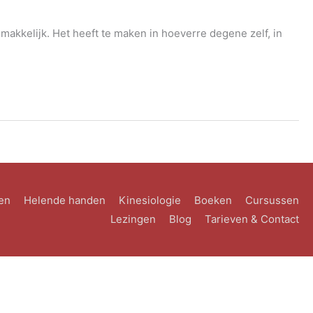
gemakkelijk. Het heeft te maken in hoeverre degene zelf, in
en
Helende handen
Kinesiologie
Boeken
Cursussen
Lezingen
Blog
Tarieven & Contact