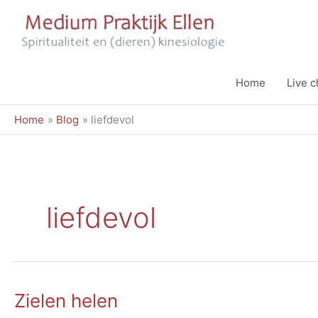
Ga
naar
de
inhoud
Home
Live 
Home
Blog
liefdevol
liefdevol
Zielen helen