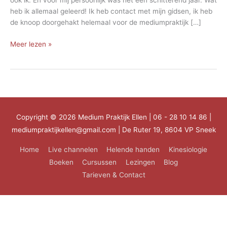
ook ik. En voor mij persoonlijk was het een schitterend jaar. Wat
heb ik allemaal geleerd! Ik heb contact met mijn gidsen, ik heb
de knoop doorgehakt helemaal voor de mediumpraktijk […]
Nieuw
Meer lezen »
begin
Copyright © 2026
Medium Praktijk Ellen
| 06 - 28 10 14 86 |
mediumpraktijkellen@gmail.com | De Ruter 19, 8604 VP Sneek
Home
Live channelen
Helende handen
Kinesiologie
Boeken
Cursussen
Lezingen
Blog
Tarieven & Contact