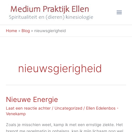
Ga
Hoo
naar
de
inhoud
Home
Blog
nieuwsgierigheid
nieuwsgierigheid
Nieuwe Energie
Laat een reactie achter
/
Uncategorized
/
Ellen Edelenbos -
Venekamp
Zoals je misschien weet, kamp ik met een ernstige ziekte. Het
brengt me regelmatig in onbalans. kan ik mijn lichaam nog wel