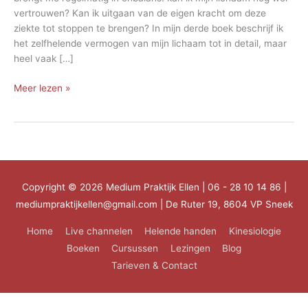
vertrouwen? Kan ik uitgaan van de eigen kracht om deze
ziekte tot stoppen te brengen? In mijn derde boek beschrijf ik
het zelfhelende vermogen van mijn lichaam tot in detail, maar
heel vaak […]
Nieuwe
Meer lezen »
Energie
Copyright © 2026
Medium Praktijk Ellen
| 06 - 28 10 14 86 |
mediumpraktijkellen@gmail.com | De Ruter 19, 8604 VP Sneek
Home
Live channelen
Helende handen
Kinesiologie
Boeken
Cursussen
Lezingen
Blog
Tarieven & Contact