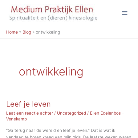
Ga
Hoo
naar
de
inhoud
Home
Blog
ontwikkeling
ontwikkeling
Leef je leven
Laat een reactie achter
/
Uncategorized
/
Ellen Edelenbos -
Venekamp
“Ga terug naar de wereld en leef je leven.” Dat is wat ik
vandaag te horen kreeg van mijn gids. De laatste weken waren