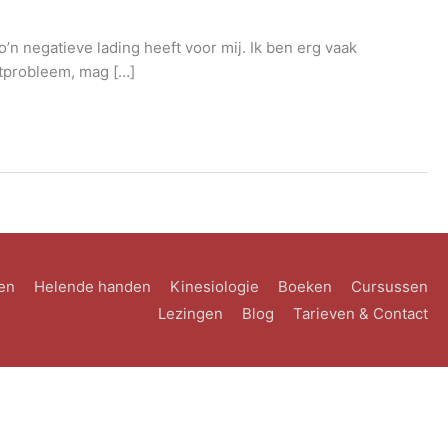
’n negatieve lading heeft voor mij. Ik ben erg vaak
etprobleem, mag […]
en
Helende handen
Kinesiologie
Boeken
Cursussen
Lezingen
Blog
Tarieven & Contact