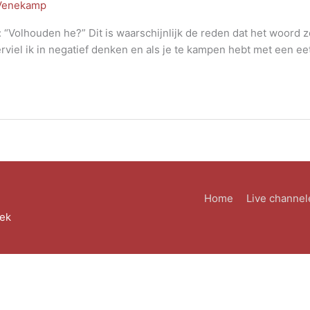
 Venekamp
 “Volhouden he?” Dit is waarschijnlijk de reden dat het woord zo
erviel ik in negatief denken en als je te kampen hebt met een e
Home
Live channel
eek