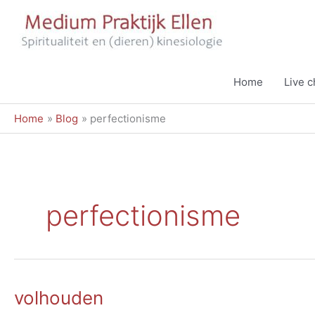
Ga
naar
de
inhoud
Home
Live 
Home
Blog
perfectionisme
perfectionisme
volhouden