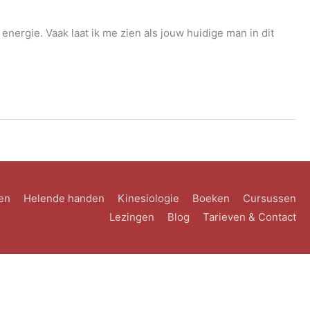
energie. Vaak laat ik me zien als jouw huidige man in dit
en
Helende handen
Kinesiologie
Boeken
Cursussen
Lezingen
Blog
Tarieven & Contact