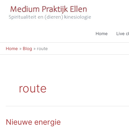
Ga
naar
de
inhoud
Home
Live 
Home
Blog
route
route
Nieuwe energie