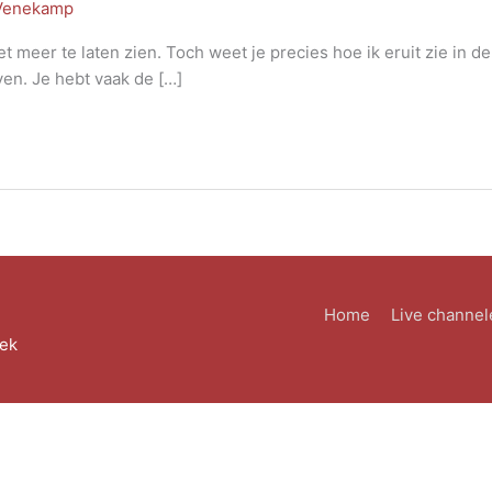
 Venekamp
meer te laten zien. Toch weet je precies hoe ik eruit zie in de 
even. Je hebt vaak de […]
Home
Live channel
eek