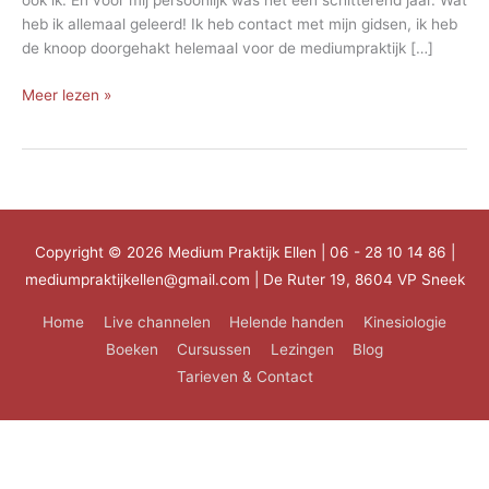
ook ik. En voor mij persoonlijk was het een schitterend jaar. Wat
heb ik allemaal geleerd! Ik heb contact met mijn gidsen, ik heb
de knoop doorgehakt helemaal voor de mediumpraktijk […]
Nieuw
Meer lezen »
begin
Copyright © 2026
Medium Praktijk Ellen
| 06 - 28 10 14 86 |
mediumpraktijkellen@gmail.com | De Ruter 19, 8604 VP Sneek
Home
Live channelen
Helende handen
Kinesiologie
Boeken
Cursussen
Lezingen
Blog
Tarieven & Contact