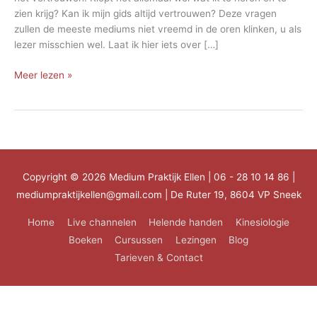
zien krijg? Kan ik mijn gids altijd vertrouwen? Deze vragen
zullen de meeste mediums niet vreemd in de oren klinken, u als
lezer misschien wel. Laat ik hier iets over […]
Vertrouwen
Meer lezen »
Copyright © 2026
Medium Praktijk Ellen
| 06 - 28 10 14 86 |
mediumpraktijkellen@gmail.com | De Ruter 19, 8604 VP Sneek
Home
Live channelen
Helende handen
Kinesiologie
Boeken
Cursussen
Lezingen
Blog
Tarieven & Contact