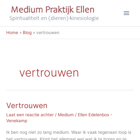
Ga
Hoo
naar
de
inhoud
Home
Blog
vertrouwen
vertrouwen
Vertrouwen
Laat een reactie achter
/
Medium
/
Ellen Edelenbos -
Venekamp
Ik ben nog niet zo lang medium. Waar ik vaak tegenaan loop is
het vertrouwen. Klopt het allemaal wel wat ik te horen en te