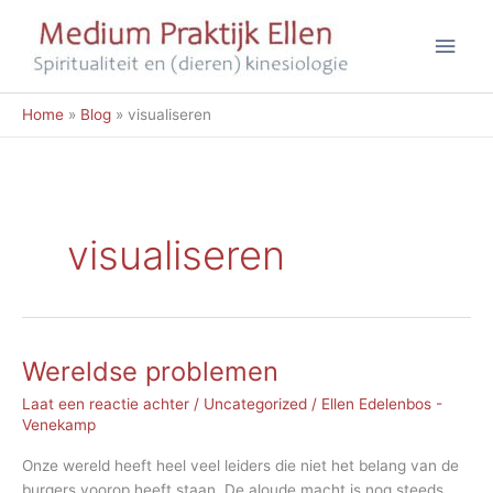
Ga
Hoo
naar
de
inhoud
Home
Blog
visualiseren
visualiseren
Wereldse problemen
Laat een reactie achter
/
Uncategorized
/
Ellen Edelenbos -
Venekamp
Onze wereld heeft heel veel leiders die niet het belang van de
burgers voorop heeft staan. De aloude macht is nog steeds