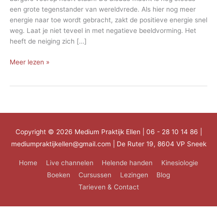
een grote tegenstander van wereldvrede. Als hier nog meer
energie naar toe wordt gebracht, zakt de positieve energie snel
weg. Laat je niet teveel in met negatieve beeldvorming. Het
heeft de neiging zich […]
Wereldse
Meer lezen »
problemen
Copyright © 2026
Medium Praktijk Ellen
| 06 - 28 10 14 86 |
mediumpraktijkellen@gmail.com | De Ruter 19, 8604 VP Sneek
Home
Live channelen
Helende handen
Kinesiologie
Boeken
Cursussen
Lezingen
Blog
Tarieven & Contact