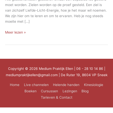
moet worden. Zielen worden op de proef gesteld. Een ziel is
van zichzelf Liefde-Licht-Energie, hoe je het maar wil noemen.
We zijn hier om te leren en om te ervaren. Heb je nog steeds
moeite met […]
Herhalen
Meer lezen »
van
lessen
Copyright © 2026
Medium Praktijk Ellen
| 06 - 28 10 14 86 |
mediumpraktijkellen@gmail.com | De Ruter 19, 8604 VP Sneek
Home
Live channelen
Helende handen
Kinesiologie
Boeken
Cursussen
Lezingen
Blog
Tarieven & Contact