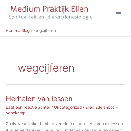
Ga
Hoo
naar
de
inhoud
Home
Blog
wegcijferen
wegcijferen
Herhalen van lessen
Laat een reactie achter
/
Uncategorized
/
Ellen Edelenbos -
Venekamp
Zoals we al vaker hebben verteld, bestaat het leven uit lessen.
Alle gebeurtenissen gebeuren omdat een bepaalde les geleerd