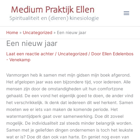
Ga
Hoo
naar
de
inhoud
Home
Uncategorized
Een nieuw jaar
Een nieuw jaar
Laat een reactie achter
/
Uncategorized
/ Door
Ellen Edelenbos
- Venekamp
Vanmorgen heb ik samen met mijn gidsen mijn boek afgerond.
Het afgelopen jaar was een bijzondere tijd, voor iedereen. Alle
mensen zijn door de omstandigheden uit hun comfortzone
gehaald. De een vond het eigenlijk goed te doen, de ander vind
het verschrikkelijk. Ik denk dat iedereen dit wel herkent. Samen
moeten we er iets van maken de komende periode. Het
watermantijdperk gaat over samenwerking. Doe dit zoveel
mogelijk. De individualiteit zal steeds minder belangrijk worden.
Samen met je geliefden dingen ondernemen is toch het leukste
wat er is? Doe dit dan ook van harte. En geniet nog even van