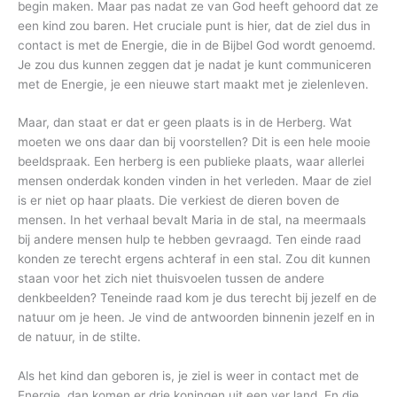
begin maken. Maar pas nadat ze van God heeft gehoord dat ze
een kind zou baren. Het cruciale punt is hier, dat de ziel dus in
contact is met de Energie, die in de Bijbel God wordt genoemd.
Je zou dus kunnen zeggen dat je nadat je kunt communiceren
met de Energie, je een nieuwe start maakt met je zielenleven.
Maar, dan staat er dat er geen plaats is in de Herberg. Wat
moeten we ons daar dan bij voorstellen? Dit is een hele mooie
beeldspraak. Een herberg is een publieke plaats, waar allerlei
mensen onderdak konden vinden in het verleden. Maar de ziel
is er niet op haar plaats. Die verkiest de dieren boven de
mensen. In het verhaal bevalt Maria in de stal, na meermaals
bij andere mensen hulp te hebben gevraagd. Ten einde raad
konden ze terecht ergens achteraf in een stal. Zou dit kunnen
staan voor het zich niet thuisvoelen tussen de andere
denkbeelden? Teneinde raad kom je dus terecht bij jezelf en de
natuur om je heen. Je vind de antwoorden binnenin jezelf en in
de natuur, in de stilte.
Als het kind dan geboren is, je ziel is weer in contact met de
Energie, dan komen er drie koningen uit een ver land. En die