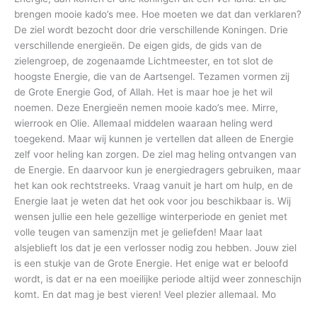
brengen mooie kado’s mee. Hoe moeten we dat dan verklaren?
De ziel wordt bezocht door drie verschillende Koningen. Drie
verschillende energieën. De eigen gids, de gids van de
zielengroep, de zogenaamde Lichtmeester, en tot slot de
hoogste Energie, die van de Aartsengel. Tezamen vormen zij
de Grote Energie God, of Allah. Het is maar hoe je het wil
noemen. Deze Energieën nemen mooie kado’s mee. Mirre,
wierrook en Olie. Allemaal middelen waaraan heling werd
toegekend. Maar wij kunnen je vertellen dat alleen de Energie
zelf voor heling kan zorgen. De ziel mag heling ontvangen van
de Energie. En daarvoor kun je energiedragers gebruiken, maar
het kan ook rechtstreeks. Vraag vanuit je hart om hulp, en de
Energie laat je weten dat het ook voor jou beschikbaar is. Wij
wensen jullie een hele gezellige winterperiode en geniet met
volle teugen van samenzijn met je geliefden! Maar laat
alsjeblieft los dat je een verlosser nodig zou hebben. Jouw ziel
is een stukje van de Grote Energie. Het enige wat er beloofd
wordt, is dat er na een moeilijke periode altijd weer zonneschijn
komt. En dat mag je best vieren! Veel plezier allemaal. Mo