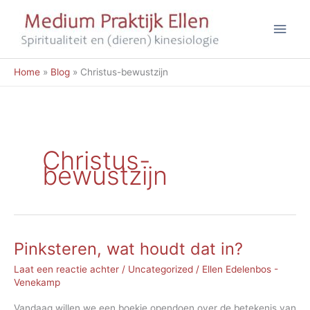
Ga
Hoo
naar
de
inhoud
Home
Blog
Christus-bewustzijn
Christus-
bewustzijn
Pinksteren, wat houdt dat in?
Laat een reactie achter
/
Uncategorized
/
Ellen Edelenbos -
Venekamp
Vandaag willen we een boekje opendoen over de betekenis van