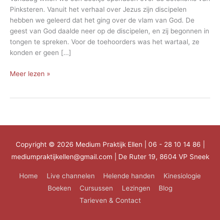
Pinksteren. Vanuit het verhaal over Jezus zijn discipelen
hebben we geleerd dat het ging over de vlam van God. De
geest van God daalde neer op de discipelen, en zij begonnen in
tongen te spreken. Voor de toehoorders was het wartaal, ze
konden er geen […]
Pinksteren,
Meer lezen »
wat
houdt
dat
in?
Copyright © 2026
Medium Praktijk Ellen
| 06 - 28 10 14 86 |
mediumpraktijkellen@gmail.com | De Ruter 19, 8604 VP Sneek
Home
Live channelen
Helende handen
Kinesiologie
Boeken
Cursussen
Lezingen
Blog
Tarieven & Contact