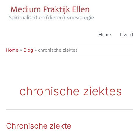
Ga
naar
de
inhoud
Home
Live 
Home
Blog
chronische ziektes
chronische ziektes
Chronische ziekte