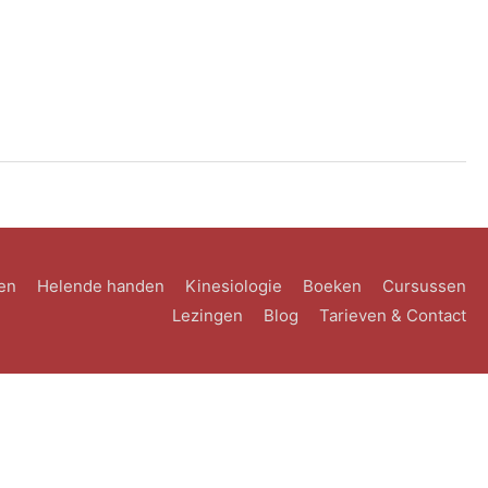
en
Helende handen
Kinesiologie
Boeken
Cursussen
Lezingen
Blog
Tarieven & Contact