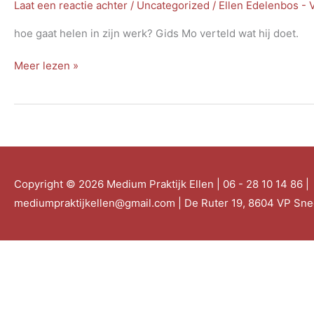
Laat een reactie achter
/
Uncategorized
/
Ellen Edelenbos -
hoe gaat helen in zijn werk? Gids Mo verteld wat hij doet.
Chronische
Meer lezen »
ziekte
Copyright © 2026
Medium Praktijk Ellen
| 06 - 28 10 14 86 |
mediumpraktijkellen@gmail.com | De Ruter 19, 8604 VP Sn