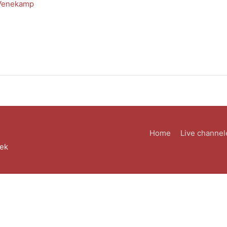
 Venekamp
Home
Live channel
eek