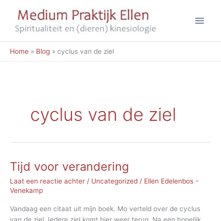
Ga
Hoo
naar
de
inhoud
Home
Blog
cyclus van de ziel
cyclus van de ziel
Tijd voor verandering
Laat een reactie achter
/
Uncategorized
/
Ellen Edelenbos -
Venekamp
Vandaag een citaat uit mijn boek. Mo verteld over de cyclus
van de ziel. Iedere ziel komt hier weer terug. Na een hopelijk