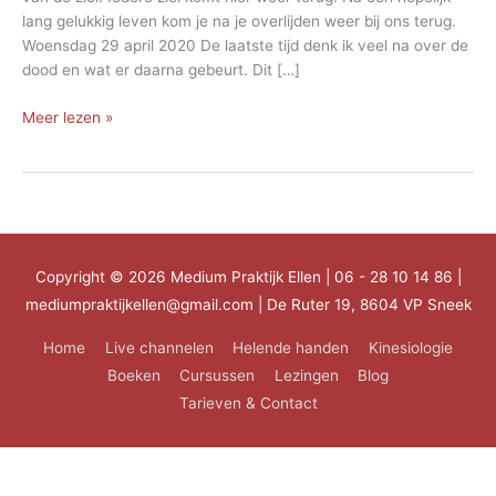
lang gelukkig leven kom je na je overlijden weer bij ons terug.
Woensdag 29 april 2020 De laatste tijd denk ik veel na over de
dood en wat er daarna gebeurt. Dit […]
Tijd
Meer lezen »
voor
verandering
Copyright © 2026
Medium Praktijk Ellen
| 06 - 28 10 14 86 |
mediumpraktijkellen@gmail.com | De Ruter 19, 8604 VP Sneek
Home
Live channelen
Helende handen
Kinesiologie
Boeken
Cursussen
Lezingen
Blog
Tarieven & Contact