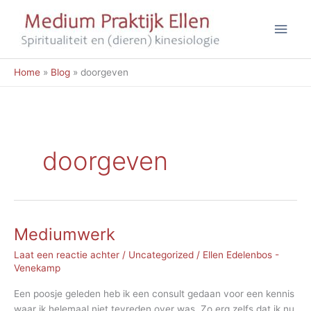
Ga
Hoo
naar
de
inhoud
Home
Blog
doorgeven
doorgeven
Mediumwerk
Laat een reactie achter
/
Uncategorized
/
Ellen Edelenbos -
Venekamp
Een poosje geleden heb ik een consult gedaan voor een kennis
waar ik helemaal niet tevreden over was. Zo erg zelfs dat ik nu