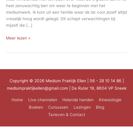
heel zenuwachtig ben om weer te beginnen met het
mediumwerk. Ik kom uit een familie waar de lat voor jezelf altijd
vreselijk hoog wordt gelegd. Dit schept verwachtingen bij
mijzelf die […]
Mediumwerk
Meer lezen »
Copyright © 2026
Medium Praktijk Ellen
| 06 - 28 10 14 86 |
mediumpraktijkellen@gmail.com | De Ruter 19, 8604 VP Sneek
Home
Live channelen
Helende handen
Kinesiologie
Boeken
Cursussen
Lezingen
Blog
Tarieven & Contact