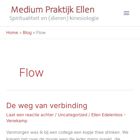
Ga
Hoo
naar
de
inhoud
Home
Blog
Flow
Flow
De weg van verbinding
Laat een reactie achter
/
Uncategorized
/
Ellen Edelenbos -
Venekamp
Vanmorgen was ik bij een collega een kopje thee drinken. We
kregen het over de mooie weg die ieder mens maakt, die