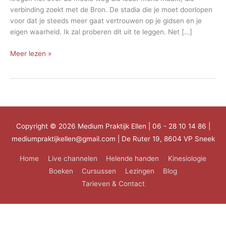
verbinding zoekt met de Bron. De stadia die je moet doorlopen
voor dat je steeds meer gaat vertrouwen op je gidsen en je
eigen waarheid. Ik zal proberen dit uit te leggen. Net […]
De
Meer lezen »
weg
van
verbinding
Copyright © 2026
Medium Praktijk Ellen
| 06 - 28 10 14 86 |
mediumpraktijkellen@gmail.com | De Ruter 19, 8604 VP Sneek
Home
Live channelen
Helende handen
Kinesiologie
Boeken
Cursussen
Lezingen
Blog
Tarieven & Contact