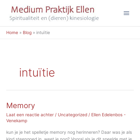
Ga
Hoo
naar
de
inhoud
Home
Blog
intuïtie
intuïtie
Memory
Laat een reactie achter
/
Uncategorized
/
Ellen Edelenbos -
Venekamp
kun je je het spelletje memory nog herinneren? Daar was je als
kind steengoed in, weet je nog? Vooral als je dit speelde met je