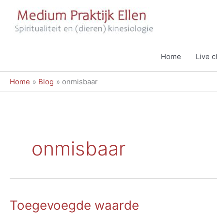
Ga
naar
de
inhoud
Home
Live 
Home
Blog
onmisbaar
onmisbaar
Toegevoegde waarde