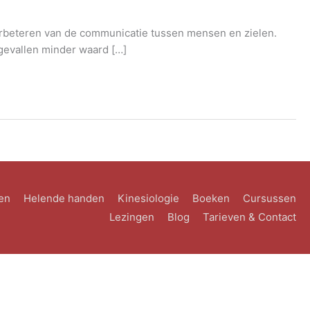
erbeteren van de communicatie tussen mensen en zielen.
 gevallen minder waard […]
en
Helende handen
Kinesiologie
Boeken
Cursussen
Lezingen
Blog
Tarieven & Contact