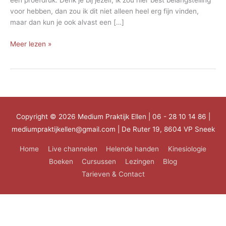
een proefdruk. Denk je bij jezelf, ik zou hier best belangstelling
voor hebben, dan zou ik dit niet alleen heel erg fijn vinden,
maar dan kun je ook alvast een […]
Boek
Meer lezen »
Tijd
voor
verandering
Copyright © 2026
Medium Praktijk Ellen
| 06 - 28 10 14 86 |
mediumpraktijkellen@gmail.com | De Ruter 19, 8604 VP Sneek
Home
Live channelen
Helende handen
Kinesiologie
Boeken
Cursussen
Lezingen
Blog
Tarieven & Contact