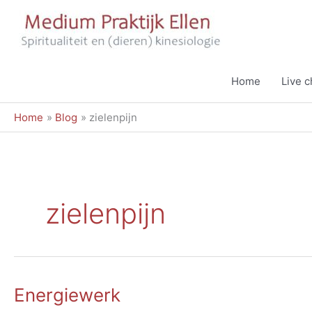
Ga
naar
de
inhoud
Home
Live 
Home
Blog
zielenpijn
zielenpijn
Energiewerk