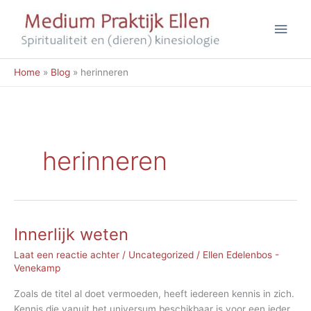
Ga
Hoo
naar
de
inhoud
Home
Blog
herinneren
herinneren
Innerlijk weten
Laat een reactie achter
/
Uncategorized
/
Ellen Edelenbos -
Venekamp
Zoals de titel al doet vermoeden, heeft iedereen kennis in zich.
Kennis die vanuit het universum beschikbaar is voor een ieder