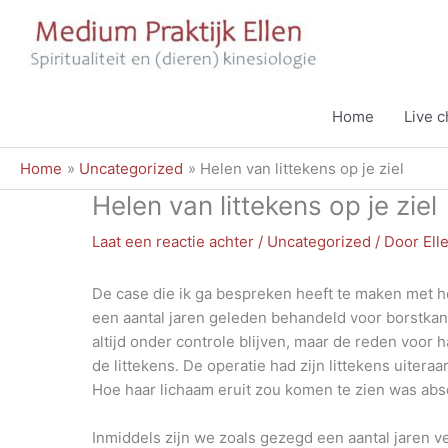
Ga
naar
de
inhoud
Home
Live 
Home
Uncategorized
Helen van littekens op je ziel
Helen van littekens op je ziel
Laat een reactie achter
/
Uncategorized
/ Door
Ell
De case die ik ga bespreken heeft te maken met het
een aantal jaren geleden behandeld voor borstkan
altijd onder controle blijven, maar de reden voor
de littekens. De operatie had zijn littekens uiter
Hoe haar lichaam eruit zou komen te zien was abso
Inmiddels zijn we zoals gezegd een aantal jaren 