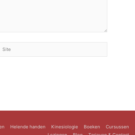
Site
en
Helende handen
Kinesiologie
Boeken
Cursussen
Lezingen
Blog
Tarieven & Contact