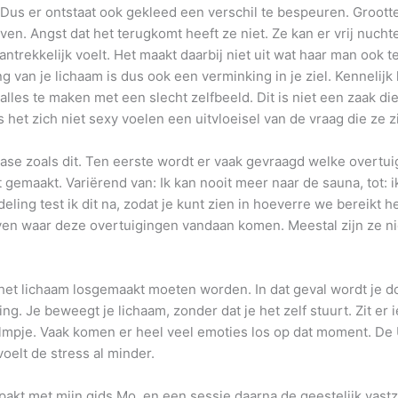
e. Dus er ontstaat ook gekleed een verschil te bespeuren. Groott
ven. Angst dat het terugkomt heeft ze niet. Ze kan er vrij nuc
antrekkelijk voelt. Het maakt daarbij niet uit wat haar man ook 
 van je lichaam is dus ook een verminking in je ziel. Kennelijk h
it alles te maken met een slecht zelfbeeld. Dit is niet een zaak di
s het zich niet sexy voelen een uitvloeisel van de vraag die ze 
ase zoals dit. Ten eerste wordt er vaak gevraagd welke overtui
t gemaakt. Variërend van: Ik kan nooit meer naar de sauna, tot: 
deling test ik dit na, zodat je kunt zien in hoeverre we bereikt 
en waar deze overtuigingen vandaan komen. Meestal zijn ze nie
 het lichaam losgemaakt moeten worden. In dat geval wordt je d
ng. Je beweegt je lichaam, zonder dat je het zelf stuurt. Zit er 
 filmpje. Vaak komen er heel veel emoties los op dat moment. De
oelt de stress al minder.
pakt met mijn gids Mo, en een sessie daarna de geestelijk vastz