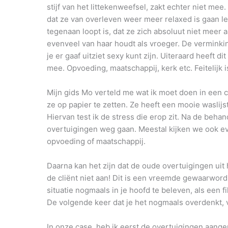
stijf van het littekenweefsel, zakt echter niet me
dat ze van overleven weer meer relaxed is gaan le
tegenaan loopt is, dat ze zich absoluut niet meer a
evenveel van haar houdt als vroeger. De verminking
je er gaaf uitziet sexy kunt zijn. Uiteraard heeft d
mee. Opvoeding, maatschappij, kerk etc. Feitelijk i
Mijn gids Mo verteld me wat ik moet doen in een c
ze op papier te zetten. Ze heeft een mooie waslijs
Hiervan test ik de stress die erop zit. Na de behan
overtuigingen weg gaan. Meestal kijken we ook ev
opvoeding of maatschappij.
Daarna kan het zijn dat de oude overtuigingen uit
de cliënt niet aan! Dit is een vreemde gewaarwordi
situatie nogmaals in je hoofd te beleven, als een
De volgende keer dat je het nogmaals overdenkt, v
In onze case, heb ik eerst de overtuigingen aange