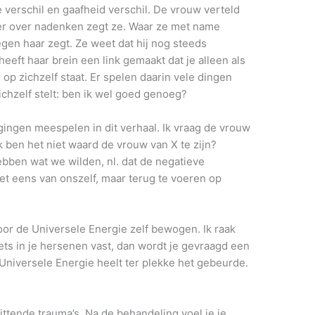
e verschil en gaafheid verschil. De vrouw verteld
hter over nadenken zegt ze. Waar ze met name
tegen haar zegt. Ze weet dat hij nog steeds
eeft haar brein een link gemaakt dat je alleen als
e op zichzelf staat. Er spelen daarin vele dingen
zichzelf stelt: ben ik wel goed genoeg?
gingen meespelen in dit verhaal. Ik vraag de vrouw
ik ben het niet waard de vrouw van X te zijn?
hebben wat we wilden, nl. dat de negatieve
t eens van onszelf, maar terug te voeren op
oor de Universele Energie zelf bewogen. Ik raak
iets in je hersenen vast, dan wordt je gevraagd een
 Universele Energie heelt ter plekke het gebeurde.
ittende trauma’s. Na de behandeling voel je je