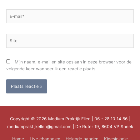
E-
mail*
Site
Mijn naam, e-mail en site opslaan in deze browser voor de
volgende keer wanneer ik een reactie plaats.
Copyright © 2026
Medium Praktijk Ellen
| 06 - 28 10 14 86 |
mediumpraktijkellen@gmail.com | De Ruter 19, 8604 VP Sneek
Home
Live channelen
Helende handen
Kinesiologie