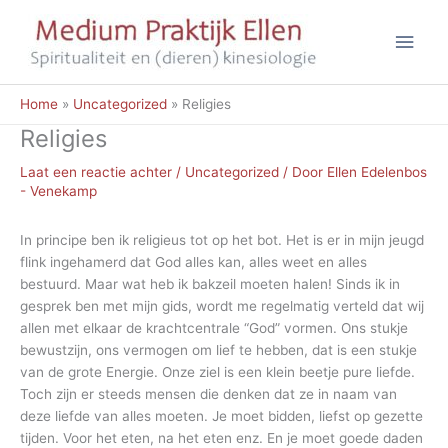
Ga
Hoo
naar
de
inhoud
Home
Uncategorized
Religies
Religies
Laat een reactie achter
/
Uncategorized
/ Door
Ellen Edelenbos
- Venekamp
In principe ben ik religieus tot op het bot. Het is er in mijn jeugd
flink ingehamerd dat God alles kan, alles weet en alles
bestuurd. Maar wat heb ik bakzeil moeten halen! Sinds ik in
gesprek ben met mijn gids, wordt me regelmatig verteld dat wij
allen met elkaar de krachtcentrale “God” vormen. Ons stukje
bewustzijn, ons vermogen om lief te hebben, dat is een stukje
van de grote Energie. Onze ziel is een klein beetje pure liefde.
Toch zijn er steeds mensen die denken dat ze in naam van
deze liefde van alles moeten. Je moet bidden, liefst op gezette
tijden. Voor het eten, na het eten enz. En je moet goede daden