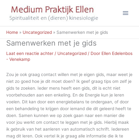
Ga
Hoo
naar
de
inhoud
Home
Uncategorized
Samenwerken met je gids
Samenwerken met je gids
Laat een reactie achter
/
Uncategorized
/ Door
Ellen Edelenbos
- Venekamp
Zou je ook graag contact willen met je eigen gids, maar weet je
niet zo goed hoe je dit moet doen? Ik geef graag tips om zelf je
gids te zoeken. Ieder mens heeft een gids, dit is echt niet
voorbehouden aan een enkeling. En de Energie kun je leren
voelen. Dit kan door een energiebalans te ondergaan, of door
een behandeling te krijgen door iemand die dit geleerd heeft te
doen. Samen kunnen we op zoek gaan naar een manier die
voor jou werkt om contact te leggen met je gids. Hierbij maak
ik gebruik van het aanleren van automatisch schrift. Iedereen
mag dit leren. Ook vertel ik je graag alle informatie die ik te