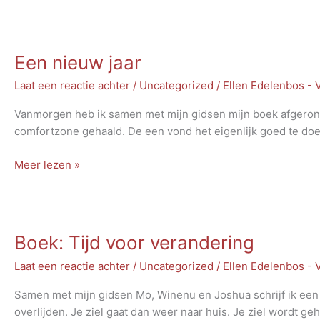
opleiding
Een nieuw jaar
Laat een reactie achter
/
Uncategorized
/
Ellen Edelenbos -
Vanmorgen heb ik samen met mijn gidsen mijn boek afgerond.
comfortzone gehaald. De een vond het eigenlijk goed te doen
Een
Meer lezen »
nieuw
jaar
Boek: Tijd voor verandering
Laat een reactie achter
/
Uncategorized
/
Ellen Edelenbos -
Samen met mijn gidsen Mo, Winenu en Joshua schrijf ik een b
overlijden. Je ziel gaat dan weer naar huis. Je ziel wordt ge