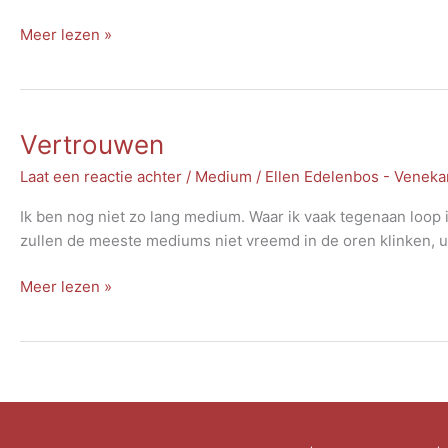
Boek:
Meer lezen »
Tijd
voor
verandering
Vertrouwen
Laat een reactie achter
/
Medium
/
Ellen Edelenbos - Venek
Ik ben nog niet zo lang medium. Waar ik vaak tegenaan loop i
zullen de meeste mediums niet vreemd in de oren klinken, u a
Vertrouwen
Meer lezen »