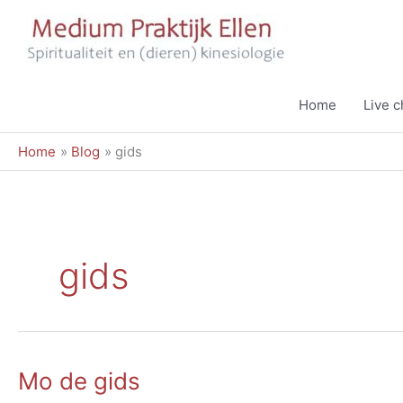
Ga
naar
de
inhoud
Home
Live 
Home
Blog
gids
gids
Mo de gids