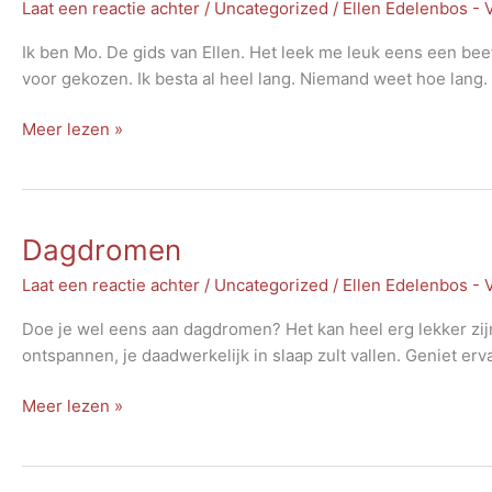
Laat een reactie achter
/
Uncategorized
/
Ellen Edelenbos -
Ik ben Mo. De gids van Ellen. Het leek me leuk eens een beet
voor gekozen. Ik besta al heel lang. Niemand weet hoe lang.
Mo
Meer lezen »
de
gids
Dagdromen
Laat een reactie achter
/
Uncategorized
/
Ellen Edelenbos -
Doe je wel eens aan dagdromen? Het kan heel erg lekker zijn
ontspannen, je daadwerkelijk in slaap zult vallen. Geniet er
Dagdromen
Meer lezen »